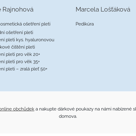
e Rajnohová
Marcela Lošťáková
Kosmetická ošetření pleti
Pedikúra
ní ošetření pleti
ní pleti kys. hyaluronovou
ové čištění pleti
ní pleti pro věk 20+
ní pleti pro věk 35+
ní pleti – zralá pleť 50+
online obchůdek
a nakupte dárkové poukazy na námi nabízené sl
domova.