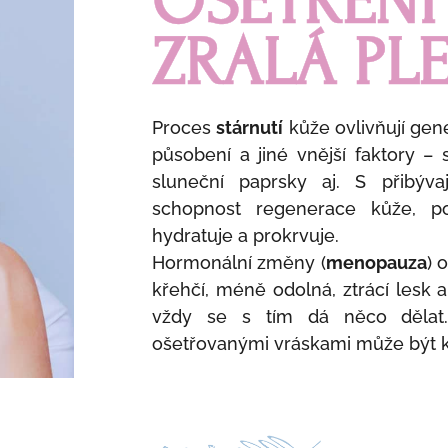
OŠETŘENÍ 
ZRALÁ PLE
Proces
stárnutí
kůže ovlivňují gen
působení a jiné vnější faktory – 
sluneční paprsky aj. S přibýv
schopnost regenerace kůže, p
hydratuje a prokrvuje.
Hormonální změny (
menopauza
) 
křehčí, méně odolná, ztrácí lesk a
vždy se s tím dá něco dělat.
ošetřovanými vráskami může být k