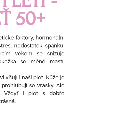
PLETI -
Ť 50+
etické faktory, hormonální
stres, nedostatek spánku,
ajícím věkem se snižuje
okožka se méně mastí,
ovlivňují i naši pleť. Kůže je
 prohlubují se vrásky. Ale
 Vždyť i pleť s dobře
rásná.