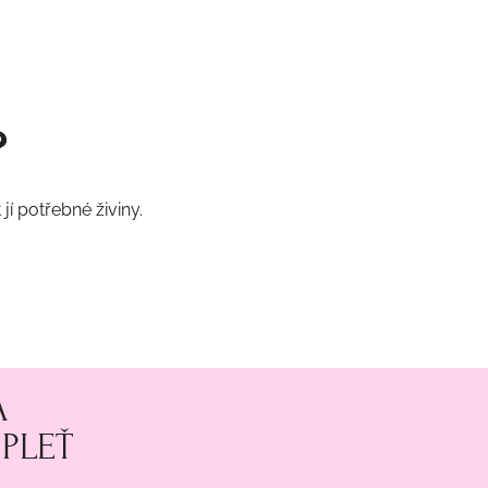
?
jí potřebné živiny.
A
 PLEŤ