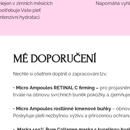
Nejen v zimních měsících
Napomáhá vyhla
potřebuje Vaše pleť
intenzivní hydrataci.
MÉ DOPORUČENÍ
Nechte si ošetření doplnit o zapracování tzv.:
• Micro Ampoules RETINAL C firming –
pro projasnění
trvale na obnovu svrchních buněk pokožky a zjemňuje 
• Micro Ampoules rostlinné kmenové buňky
– obnovu
Poskytuje pleti nezbytnou výživu a přirozenou ochranu
• Maska 100% Pure Collagen maska s kyselinou hya