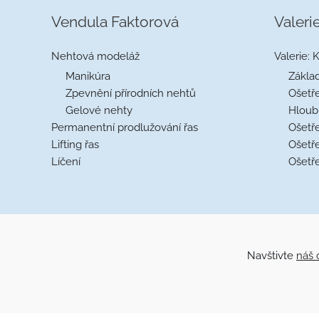
Vendula Faktorová
Valeri
Nehtová modeláž
Valerie: 
Manikúra
Základ
Zpevnění přírodních nehtů
Ošetře
Gelové nehty
Hloubk
Permanentní prodlužování řas
Ošetře
Lifting řas
Ošetře
Líčení
Ošetře
Navštivte
náš 