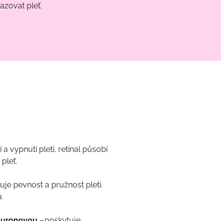
zovat pleť.
 a vypnutí pleti, retinal působí
pleť.
je pevnost a pružnost pleti.
.
luronovou –
poskytuje