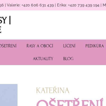
6 | Valerie: +420 606 631 439 | Erika: +420 739 439 194 | 
Y |
E
OŠETŘENÍ
ŘASY A OBOČÍ
LÍČENÍ
PEDIKÚRA
AKTUALITY
BLOG
KATEŘINA