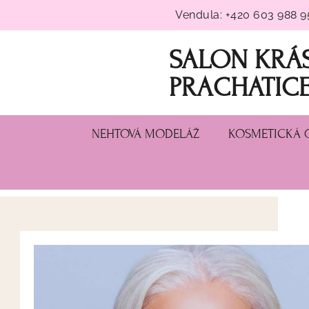
Přeskočit
Vendula: +420 603 988 95
na
obsah
SALON KRÁS
PRACHATIC
NEHTOVÁ MODELÁŽ
KOSMETICKÁ 