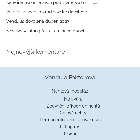
Kateřina ukončila svou podnikatelskou činnost
a
Valerie se vrací po rodičovské dovolené
t
Vendula: dovolená duben 2023
p
Novinky – Lifting řas a laminace obočí
r
o
:
Nejnovější komentáře
Vendula Faktorová
Nehtová modeláž
Manikúra
Zpevnění přírodních nehtů
Gelové nehty
Permanentní prodlužování řas
Lifting řas
Líčení