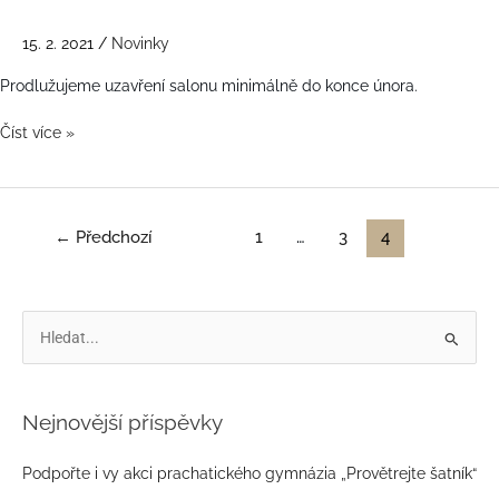
15. 2. 2021
/
Novinky
Prodlužujeme uzavření salonu minimálně do konce února.
Číst více »
←
Předchozí
1
…
3
4
V
y
h
Nejnovější příspěvky
l
e
Podpořte i vy akci prachatického gymnázia „Provětrejte šatník“
d