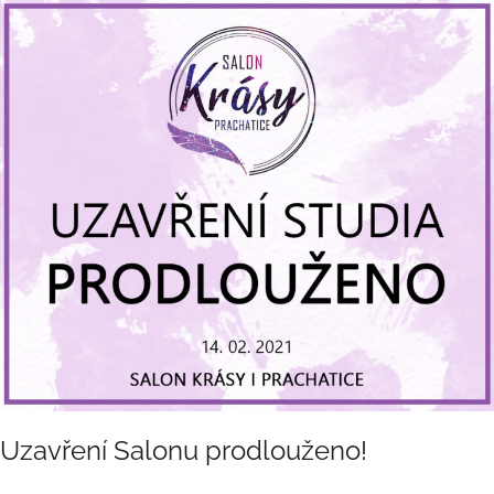
Uzavření
Salonu
prodlouženo!
Uzavření Salonu prodlouženo!