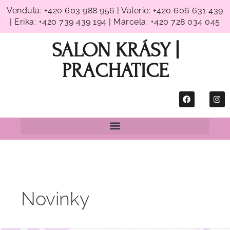
Přeskočit
Vendula: +420 603 988 956 | Valerie: +420 606 631 439
na
| Erika: +420 739 439 194 | Marcela: +420 728 034 045
obsah
SALON KRÁSY |
PRACHATICE
F
I
a
n
c
s
e
t
b
a
o
g
o
r
k
a
m
Novinky